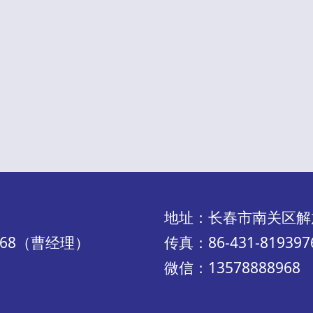
地址：长春市南关区解放
88968（曹经理）
传真：86-431-819397
微信：13578888968