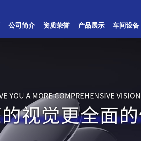
页
公司简介
资质荣誉
产品展示
车间设备